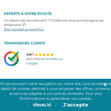
EXPERTS À VOTRE ÉCOUTE
Un besoin de recrutement ? Click&Care vous accompagne par
téléphone 7/7
.
Être rappelé aujourd'hui
T
É
MOIGNAGES CLIENTS
4,6
/5
Avis clients
récoltés sur
Google
En poursuivant votre navigation sur notre site, vous acceptez le
✕
COMMUNAUTÉ CLICK&CARE
dépôt de cookies destinés à vous proposer des offres, contenus
et services adaptés à vos centres d’intérêts.
Pour plus
d’informations et paramétrer vos cookies,
J'accepte
cliquez ici
.