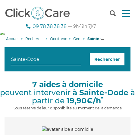
T
o
g
09 78 38 38 38
— 9h-19h 7j/7
g
l
Accueil
Recherche aide à domicile
Occitanie
Gers
Sainte-Dode
e
n
a
Rechercher
v
i
g
a
7 aides à domicile
t
peuvent intervenir
à Sainte-Dode
à
i
o
*
partir de
19,90€/h
n
Sous réserve de leur disponibilité au moment de la demande