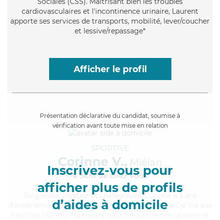
Sociales (CSS). Maitrisant bien les troubles
cardiovasculaires et l'incontinence urinaire, Laurent
apporte ses services de transports, mobilité, lever/coucher
et lessive/repassage*
Afficher le profil
Présentation déclarative du candidat, soumise à
vérification avant toute mise en relation
SPORTIVE
Corinne V.,
Miélan
Inscrivez-vous pour
à 5km de chez Vous
afficher plus de profils
Soigneuse
, joyeuse et chaleureuse, Corinne a 5 ans
d’aides à domicile
d'expérience et possède un diplôme d'Assistante De Vie aux
Familles (ADVF). Maitrisant bien l'incontinence urinaire et