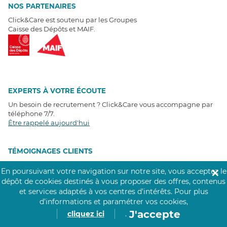
NOS PARTENAIRES
Click&Care est soutenu par les Groupes
Caisse des Dépôts et MAIF.
EXPERTS À VOTRE ÉCOUTE
Un besoin de recrutement ? Click&Care vous accompagne par
téléphone 7/7
.
Être rappelé aujourd'hui
T
É
MOIGNAGES CLIENTS
En poursuivant votre navigation sur notre site, vous acceptez le
✕
4,6
/5
dépôt de cookies destinés à vous proposer des offres, contenus
Avis clients
récoltés sur
et services adaptés à vos centres d’intérêts.
Pour plus
Google
d’informations et paramétrer vos cookies,
J'accepte
cliquez ici
.