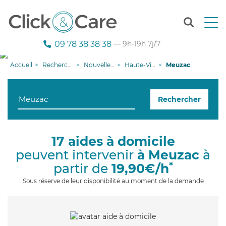
T
o
g
09 78 38 38 38
— 9h-19h 7j/7
g
l
Accueil
Recherche aide à domicile
Nouvelle-Aquitaine
Haute-Vienne
Meuzac
e
n
a
Rechercher
v
i
g
a
17 aides à domicile
t
peuvent intervenir
à Meuzac
à
i
o
*
partir de
19,90€/h
n
Sous réserve de leur disponibilité au moment de la demande