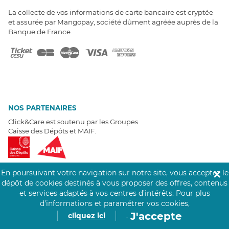
La collecte de vos informations de carte bancaire est cryptée
et assurée par Mangopay, société dûment agréée auprès de la
Banque de France.
NOS PARTENAIRES
Click&Care est soutenu par les Groupes
Caisse des Dépôts et MAIF.
En poursuivant votre navigation sur notre site, vous acceptez le
✕
dépôt de cookies destinés à vous proposer des offres, contenus
et services adaptés à vos centres d’intérêts.
Pour plus
EXPERTS À VOTRE ÉCOUTE
d’informations et paramétrer vos cookies,
Un besoin de recrutement ? Click&Care vous accompagne par
J'accepte
cliquez ici
.
téléphone 7/7
.
Être rappelé aujourd'hui