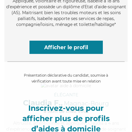
Appliquée
, volontaire et rigoureuse, Isabelle a 18 ans
d'expérience et possède un diplôme d'Etat d'aide-soignant
(AS). Maitrisant bien les troubles moteurs et les soins
palliatifs, Isabelle apporte ses services de repas,
compagnie/loisirs, ménage et toilette/habillage*
Afficher le profil
Présentation déclarative du candidat, soumise à
vérification avant toute mise en relation
ÉLÉGANTE
Claudia F.,
Magnac-Bourg
Inscrivez-vous pour
à 5km de chez Vous
afficher plus de profils
Altruiste
, attentionnée et appliquée, Claudia a 4 ans
d’aides à domicile
d'expérience et possède un diplôme d'Etat d'aide-soignant