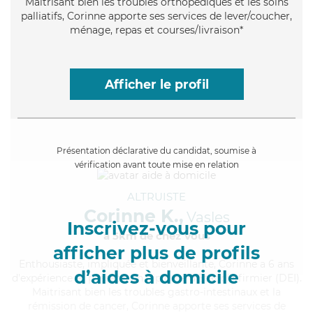
Maitrisant bien les troubles orthopédiques et les soins
palliatifs, Corinne apporte ses services de lever/coucher,
ménage, repas et courses/livraison*
Afficher le profil
Présentation déclarative du candidat, soumise à
vérification avant toute mise en relation
ALTRUISTE
Corinne K.,
Vasles
Inscrivez-vous pour
à 5km de chez Vous
afficher plus de profils
Enthousiaste
, impliquée et bienveillante, Corinne a 6 ans
d’aides à domicile
d'expérience et possède un diplôme d'Etat d'infirmier (DEI).
Maitrisant bien les troubles gastro-intestinaux et la
rémission de cancer, Corinne apporte ses services de