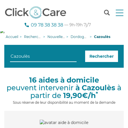
T
o
g
09 78 38 38 38
— 9h-19h 7j/7
g
l
Accueil
Recherche aide à domicile
Nouvelle-Aquitaine
Dordogne
Cazoulès
e
n
a
Rechercher
v
i
g
a
16 aides à domicile
t
peuvent intervenir
à Cazoulès
à
i
o
*
partir de
19,90€/h
n
Sous réserve de leur disponibilité au moment de la demande