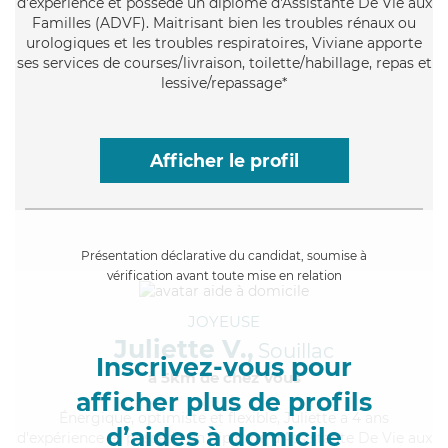
d'expérience et possède un diplôme d'Assistante De Vie aux
Familles (ADVF). Maitrisant bien les troubles rénaux ou
urologiques et les troubles respiratoires, Viviane apporte
ses services de courses/livraison, toilette/habillage, repas et
lessive/repassage*
Afficher le profil
Présentation déclarative du candidat, soumise à
vérification avant toute mise en relation
JOYEUSE
Juliette V.,
Souillac
Inscrivez-vous pour
à 5km de chez Vous
afficher plus de profils
Énergique
, optimiste et flexible, Juliette a 4 ans
d’aides à domicile
d'expérience et possède un diplôme d'Assistante De Vie aux