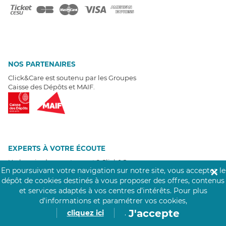
NOS PARTENAIRES
Click&Care est soutenu par les Groupes
Caisse des Dépôts et MAIF.
EXPERTS À VOTRE ÉCOUTE
Un besoin de recrutement ? Click&Care vous accompagne par
En poursuivant votre navigation sur notre site, vous acceptez le
✕
téléphone 7/7
.
Être rappelé aujourd'hui
dépôt de cookies destinés à vous proposer des offres, contenus
et services adaptés à vos centres d’intérêts.
Pour plus
d’informations et paramétrer vos cookies,
T
É
MOIGNAGES CLIENTS
J'accepte
cliquez ici
.