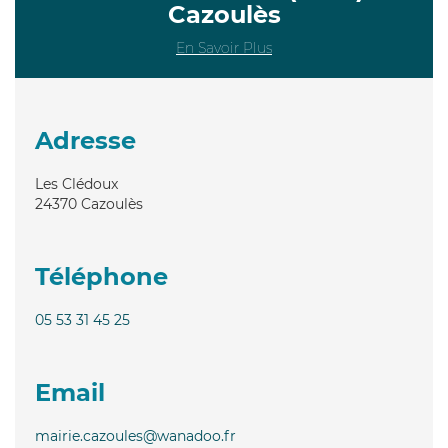
Cazoulès
En Savoir Plus
Adresse
Les Clédoux
24370
Cazoulès
Téléphone
05 53 31 45 25
Email
mairie.cazoules@wanadoo.fr