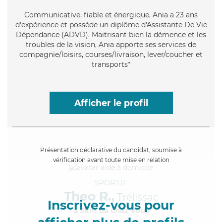
Communicative
, fiable et énergique, Ania a 23 ans
d'expérience et possède un diplôme d'Assistante De Vie
Dépendance (ADVD). Maitrisant bien la démence et les
troubles de la vision, Ania apporte ses services de
compagnie/loisirs, courses/livraison, lever/coucher et
transports*
Afficher le profil
Présentation déclarative du candidat, soumise à
vérification avant toute mise en relation
SPORTIF
Theo R.,
Trélissac
Inscrivez-vous pour
à 5km de chez Vous