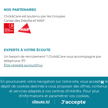
NOS PARTENAIRES
Click&Care est soutenu par les Groupes
Caisse des Dépôts et MAIF.
EXPERTS À VOTRE ÉCOUTE
Un besoin de recrutement ? Click&Care vous accompagne par
téléphone 7/7
.
Être rappelé aujourd'hui
T
É
MOIGNAGES CLIENTS
En poursuivant votre navigation sur notre site, vous acceptez le
✕
dépôt de cookies destinés à vous proposer des offres, contenus
4,6
/5
et services adaptés à vos centres d’intérêts.
Pour plus
Avis clients
récoltés sur
d’informations et paramétrer vos cookies,
Google
J'accepte
cliquez ici
.