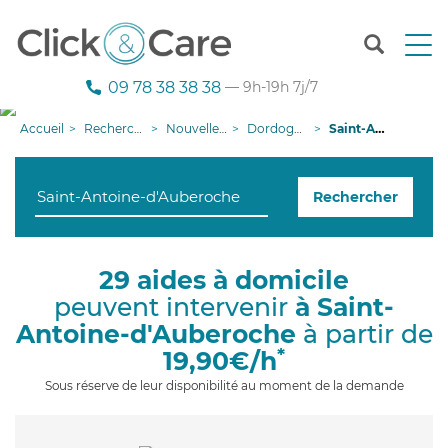
T
o
g
09 78 38 38 38
— 9h-19h 7j/7
g
l
Accueil
Recherche aide à domicile
Nouvelle-Aquitaine
Dordogne
Saint-Antoine-d'Auberoche
e
n
a
Rechercher
v
i
g
a
29 aides à domicile
t
peuvent intervenir
à Saint-
i
o
Antoine-d'Auberoche
à partir de
n
*
19,90€/h
Sous réserve de leur disponibilité au moment de la demande