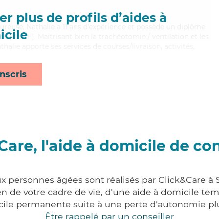
r plus de profils d’aides à
leureuse, Nathalie a 11 ans d'expérience et possède un diplôme
cile
es (ADVF). Maitrisant bien la trachéotomie / ventilation et les
halie apporte ses services de courses/livraison, activités,
nscris
Care, l'aide à domicile de co
ux personnes âgées sont réalisés par Click&Care à 
 de votre cadre de vie, d'une aide à domicile tem
cile permanente suite à une perte d'autonomie pl
Être rappelé par un conseiller