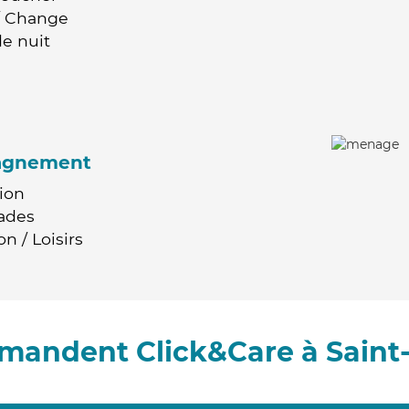
 / Change
e nuit
agnement
ion
ades
n / Loisirs
mmandent Click&Care à Saint