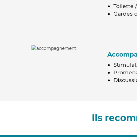
Toilette
Gardes d
Accomp
Stimulat
Promen
Discussio
Ils reco