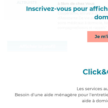
ALTRUISTE
à 5km de chez Vous
Inscrivez-vous pour affiche
Coopérative
, altruiste et cha
domi
d'Assistante De Vie aux Famill
soins médicaux à domicile, Nat
compagnie/loisirs et rappels*
Je m'i
Afficher le profil
Click&
Les services a
Besoin d'une aide ménagère pour l'entretien
aide à domi