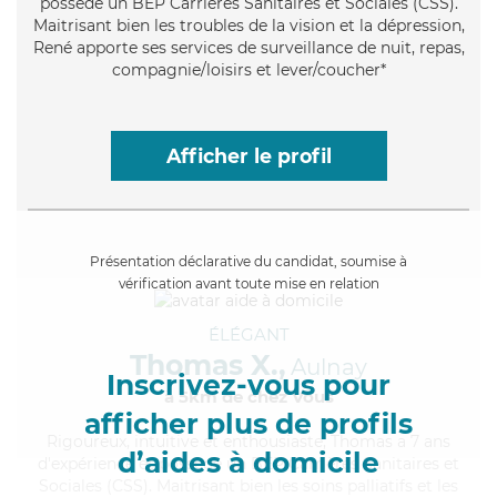
possède un BEP Carrières Sanitaires et Sociales (CSS).
Maitrisant bien les troubles de la vision et la dépression,
René apporte ses services de surveillance de nuit, repas,
compagnie/loisirs et lever/coucher*
Afficher le profil
Présentation déclarative du candidat, soumise à
vérification avant toute mise en relation
ÉLÉGANT
Thomas X.,
Aulnay
Inscrivez-vous pour
à 5km de chez Vous
afficher plus de profils
Rigoureux
, intuitive et enthousiaste, Thomas a 7 ans
d’aides à domicile
d'expérience et possède un BEP Carrières Sanitaires et
Sociales (CSS). Maitrisant bien les soins palliatifs et les