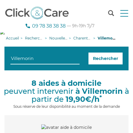
T
o
g
09 78 38 38 38
— 9h-19h 7j/7
g
l
Accueil
Recherche aide à domicile
Nouvelle-Aquitaine
Charente-Maritime
Villemorin
e
n
a
Rechercher
v
i
g
a
8 aides à domicile
t
peuvent intervenir
à Villemorin
à
i
o
*
partir de
19,90€/h
n
Sous réserve de leur disponibilité au moment de la demande