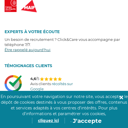
EXPERTS À VOTRE ÉCOUTE
Un besoin de recrutement ? Click&Care vous accompagne par
téléphone 7/7
.
Être rappelé aujourd'hui
T
É
MOIGNAGES CLIENTS
4,6
/5
Avis clients
récoltés sur
Google
En poursuivant votre navigation sur notre site, vous acceptez le
✕
dépôt de cookies destinés à vous proposer des offres, contenus
et services adaptés à vos centres d’intérêts.
Pour plus
d’informations et paramétrer vos cookies,
COMMUNAUTÉ CLICK&CARE
J'accepte
cliquez ici
.