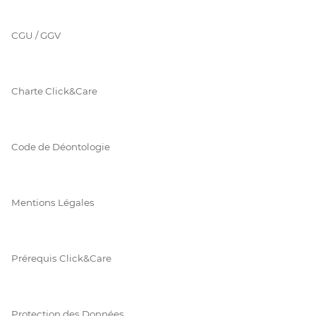
CGU / GGV
Charte Click&Care
Code de Déontologie
Mentions Légales
Prérequis Click&Care
Protection des Données