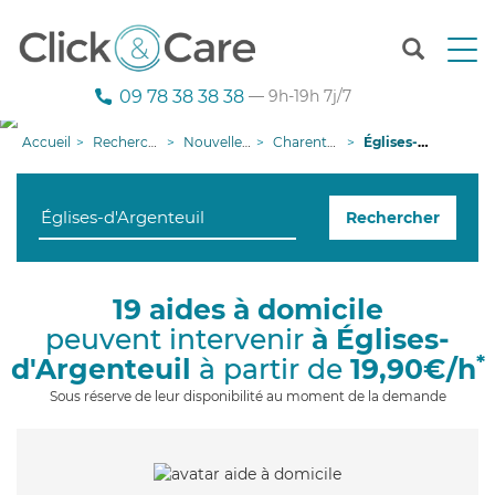
T
o
g
09 78 38 38 38
— 9h-19h 7j/7
g
l
Accueil
Recherche aide à domicile
Nouvelle-Aquitaine
Charente-Maritime
Églises-d'Argenteuil
e
n
a
Rechercher
v
i
g
a
19 aides à domicile
t
peuvent intervenir
à Églises-
i
o
*
d'Argenteuil
à partir de
19,90€/h
n
Sous réserve de leur disponibilité au moment de la demande