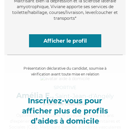
Maitrisant bien la dépression et la sclérose latérale
amyotrophique, Viviane apporte ses services de
toilette/habillage, courses/livraison, lever/coucher et
transports*
Afficher le profil
Présentation déclarative du candidat, soumise à
vérification avant toute mise en relation
SPORTIVE
Amélia E.,
Saint-Jean-d'Angély
Inscrivez-vous pour
à 5km de chez Vous
afficher plus de profils
Optimiste
, ponctuelle et joyeuse, Amélia a 6 ans
d’aides à domicile
d'expérience et possède un BEP Carrières Sanitaires et
Sociales (CSS). Maitrisant bien les accidents vasculaires