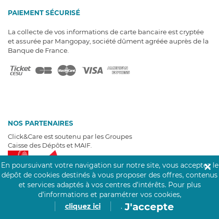
PAIEMENT SÉCURISÉ
La collecte de vos informations de carte bancaire est cryptée
et assurée par Mangopay, société dûment agréée auprès de la
Banque de France.
NOS PARTENAIRES
Click&Care est soutenu par les Groupes
Caisse des Dépôts et MAIF.
En poursuivant votre navigation sur notre site, vous acceptez le
✕
dépôt de cookies destinés à vous proposer des offres, contenus
et services adaptés à vos centres d’intérêts.
Pour plus
d’informations et paramétrer vos cookies,
EXPERTS À VOTRE ÉCOUTE
J'accepte
cliquez ici
.
Un besoin de recrutement ? Click&Care vous accompagne par