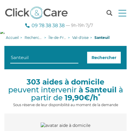
T
o
g
09 78 38 38 38
— 9h-19h 7j/7
g
l
Accueil
Recherche aide à domicile
Île-de-France
Val-d'oise
Santeuil
e
n
a
Rechercher
v
i
g
a
303 aides à domicile
t
peuvent intervenir
à Santeuil
à
i
o
*
partir de
19,90€/h
n
Sous réserve de leur disponibilité au moment de la demande