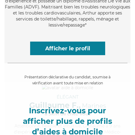
d'expérience et possède un diplôme d'Assistante De Vie aux
Familles (ADVF). Maitrisant bien les troubles neurologiques
et les troubles cardiovasculaires, Arthur apporte ses
services de toilette/habillage, rappels, ménage et
lessive/repassage*
Afficher le profil
Présentation déclarative du candidat, soumise à
vérification avant toute mise en relation
ÉLÉGANT
Guillaume F.,
Marines
Inscrivez-vous pour
à 5km de chez Vous
afficher plus de profils
Attentionné
, flexible et intuitive, Guillaume a 9 ans
d’aides à domicile
d'expérience et possède un diplôme d'Aide Médico-