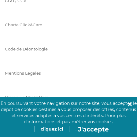
CGU / GGV
Charte Click&Care
Code de Déontologie
Mentions Légales
Prérequis Click&Care
En poursuivant votre navigation sur notre site, vous acceptez le
✕
dépôt de cookies destinés à vous proposer des offres, contenus
et services adaptés à vos centres d’intérêts.
Pour plus
Protection des Données
d’informations et paramétrer vos cookies,
J'accepte
cliquez ici
.