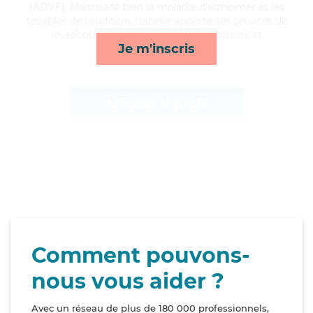
(ADVF). Maitrisant bien la maladie d'alzheimer et les
troubles de l'audition, Isabelle apporte ses services de
lever/coucher, courses/livraison, mobilité et
Je m'inscris
compagnie/loisirs*
Afficher le profil
Comment pouvons-
nous vous aider ?
Avec un réseau de plus de 180 000 professionnels,