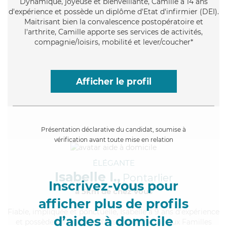
Dynamique
, joyeuse et bienveillante, Camille a 14 ans
d'expérience et possède un diplôme d'Etat d'infirmier (DEI).
Maitrisant bien la convalescence postopératoire et
l'arthrite, Camille apporte ses services de activités,
compagnie/loisirs, mobilité et lever/coucher*
Afficher le profil
Présentation déclarative du candidat, soumise à
vérification avant toute mise en relation
ÉLÉGANTE
Isabelle I.,
Pontarlier
Inscrivez-vous pour
à 5km de chez Vous
afficher plus de profils
Fiable
, impliquée et ponctuelle, Isabelle a 9 ans d'expérience
d’aides à domicile
et possède un diplôme d'Assistante De Vie aux Familles