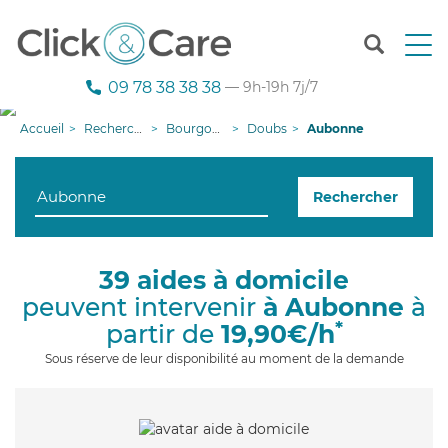
T
o
g
09 78 38 38 38
— 9h-19h 7j/7
g
l
Accueil
Recherche aide à domicile
Bourgogne-Franche-Comté
Doubs
Aubonne
e
n
a
Rechercher
v
i
g
a
39 aides à domicile
t
peuvent intervenir
à Aubonne
à
i
o
*
partir de
19,90€/h
n
Sous réserve de leur disponibilité au moment de la demande