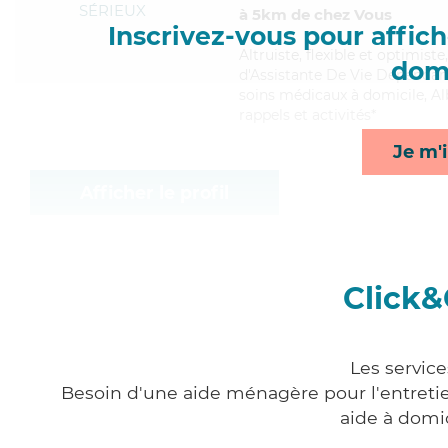
SÉRIEUX
à 5km de chez Vous
Inscrivez-vous pour affiche
Altruiste
, flexible et optimist
domi
d'Assistante De Vie Dépendance
soins médicaux à domicile, Alb
rappels et activités*
Je m'i
Afficher le profil
Click&
Les servic
Besoin d'une aide ménagère pour l'entretien
aide à domi