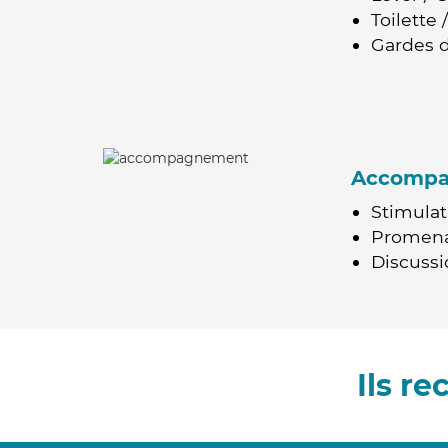
Toilette
Gardes d
Accomp
Stimulat
Promen
Discussio
Ils r