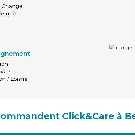
 / Change
e nuit
agnement
ion
ades
n / Loisirs
ecommandent Click&Care à B