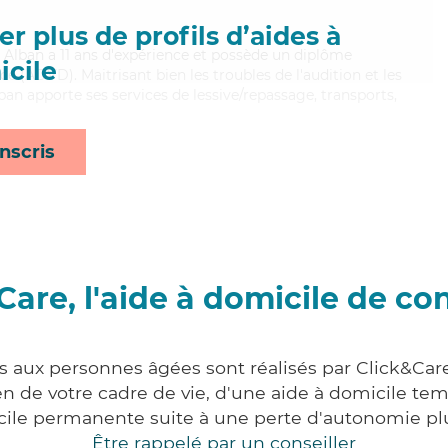
r plus de profils d’aides à
e, Alban a 11 ans d'expérience et possède un diplôme
cile
 (ADVD). Maitrisant bien les troubles de l'audition et les
an apporte ses services de lessive/repassage, transports,
nscris
Care, l'aide à domicile de co
es aux personnes âgées sont réalisés par Click&Care
 de votre cadre de vie, d'une aide à domicile tem
cile permanente suite à une perte d'autonomie pl
Être rappelé par un conseiller