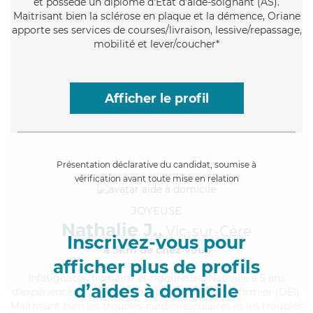
et possède un diplôme d'Etat d'aide-soignant (AS).
Maitrisant bien la sclérose en plaque et la démence, Oriane
apporte ses services de courses/livraison, lessive/repassage,
mobilité et lever/coucher*
Afficher le profil
Présentation déclarative du candidat, soumise à
vérification avant toute mise en relation
JOYEUSE
Nathalie J.,
Vic-sur-Cère
Inscrivez-vous pour
à 5km de chez Vous
afficher plus de profils
Infatiguable
, humaine et rigoureuse, Nathalie a 5 ans
d’aides à domicile
d'expérience et possède un diplôme d'Etat d'infirmier (DEI).
Maitrisant bien les troubles cardiovasculaires et les troubles