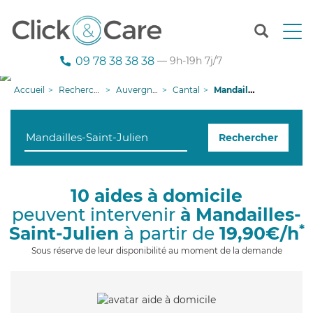
T
o
g
09 78 38 38 38
— 9h-19h 7j/7
g
l
Accueil
Recherche aide à domicile
Auvergne-Rhône-Alpes
Cantal
Mandailles-Saint-Julien
e
n
a
Rechercher
v
i
g
a
10 aides à domicile
t
peuvent intervenir
à Mandailles-
i
o
*
Saint-Julien
à partir de
19,90€/h
n
Sous réserve de leur disponibilité au moment de la demande