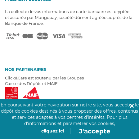
La collecte de vos informations de carte bancaire est cryptée
et assurée par Mangopay, société dûment agréée auprès de la
Banque de France.
NOS PARTENAIRES
Click&Care est soutenu par les Groupes
Caisse des Dépôts et MAIF.
En poursuivant votre navigation sur notre site, vous acceptez le
✕
dépôt de cookies destinés à vous proposer des offres, contenus
et services adaptés à vos centres d’intérêts.
Pour plus
EXPERTS À VOTRE ÉCOUTE
d’informations et paramétrer vos cookies,
Un besoin de recrutement ? Click&Care vous accompagne par
J'accepte
cliquez ici
.
téléphone 7/7
.