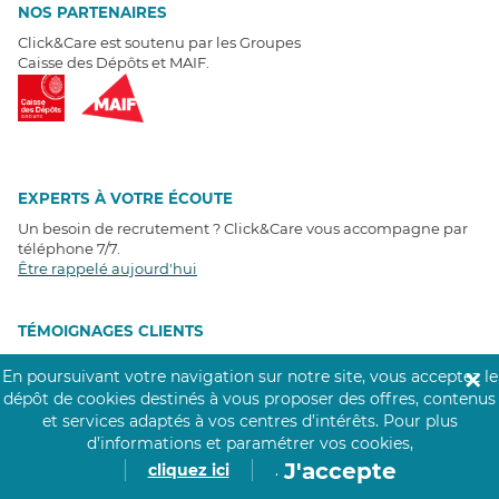
NOS PARTENAIRES
Click&Care est soutenu par les Groupes
Caisse des Dépôts et MAIF.
EXPERTS À VOTRE ÉCOUTE
Un besoin de recrutement ? Click&Care vous accompagne par
téléphone 7/7
.
Être rappelé aujourd'hui
T
É
MOIGNAGES CLIENTS
En poursuivant votre navigation sur notre site, vous acceptez le
✕
4,6
/5
dépôt de cookies destinés à vous proposer des offres, contenus
Avis clients
récoltés sur
et services adaptés à vos centres d’intérêts.
Pour plus
Google
d’informations et paramétrer vos cookies,
J'accepte
cliquez ici
.