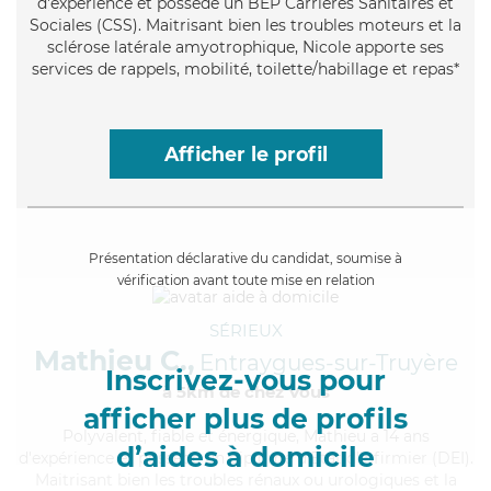
d'expérience et possède un BEP Carrières Sanitaires et
Sociales (CSS). Maitrisant bien les troubles moteurs et la
sclérose latérale amyotrophique, Nicole apporte ses
services de rappels, mobilité, toilette/habillage et repas*
Afficher le profil
Présentation déclarative du candidat, soumise à
vérification avant toute mise en relation
SÉRIEUX
Mathieu C.,
Entraygues-sur-Truyère
Inscrivez-vous pour
à 5km de chez Vous
afficher plus de profils
Polyvalent
, fiable et énergique, Mathieu a 14 ans
d’aides à domicile
d'expérience et possède un diplôme d'Etat d'infirmier (DEI).
Maitrisant bien les troubles rénaux ou urologiques et la