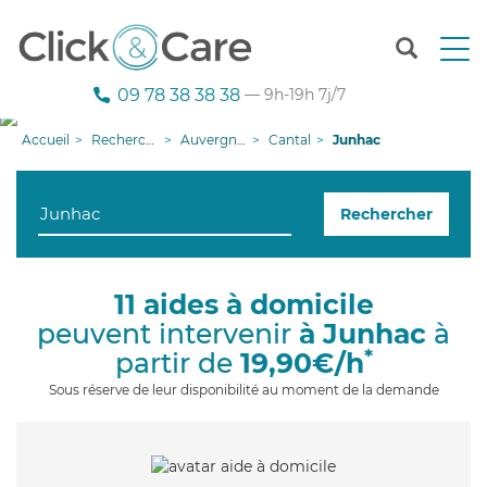
T
o
g
09 78 38 38 38
— 9h-19h 7j/7
g
l
Accueil
Recherche aide à domicile
Auvergne-Rhône-Alpes
Cantal
Junhac
e
n
a
Rechercher
v
i
g
a
11 aides à domicile
t
peuvent intervenir
à Junhac
à
i
o
*
partir de
19,90€/h
n
Sous réserve de leur disponibilité au moment de la demande