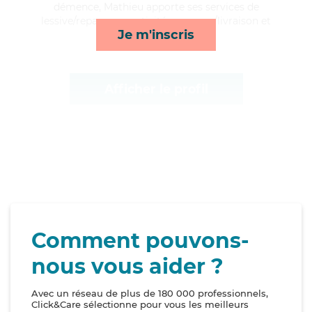
démence, Mathieu apporte ses services de
lessive/repassage, activités, courses/livraison et
Je m'inscris
surveillance de nuit*
Afficher le profil
Comment pouvons-
nous vous aider ?
Avec un réseau de plus de 180 000 professionnels,
Click&Care sélectionne pour vous les meilleurs