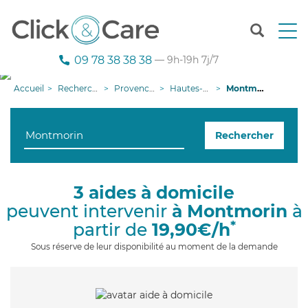
T
o
g
09 78 38 38 38
— 9h-19h 7j/7
g
l
Accueil
Recherche aide à domicile
Provence-Alpes-Côte d'Azur
Hautes-Alpes
Montmorin
e
n
a
Rechercher
v
i
g
a
3 aides à domicile
t
peuvent intervenir
à Montmorin
à
i
o
*
partir de
19,90€/h
n
Sous réserve de leur disponibilité au moment de la demande