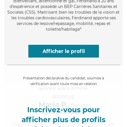
Bienveillant
, attentionné et gai, Ferdinand a 20 ans
d'expérience et possède un BEP Carrières Sanitaires et
Sociales (CSS). Maitrisant bien les troubles de la vision et
les troubles cardiovasculaires, Ferdinand apporte ses
services de lessive/repassage, mobilité, repas et
toilette/habillage*
Afficher le profil
Présentation déclarative du candidat, soumise à
vérification avant toute mise en relation
SPORTIVE
Maria P.,
Serres
Inscrivez-vous pour
à 5km de chez Vous
afficher plus de profils
Optimiste
, attentionnée et volontaire, Maria a 6 ans