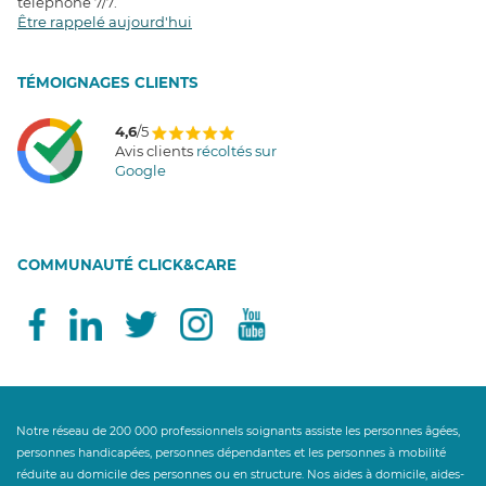
téléphone 7/7
.
Être rappelé aujourd'hui
T
É
MOIGNAGES CLIENTS
4,6
/5
Avis clients
récoltés sur
Google
COMMUNAUTÉ CLICK&CARE
Notre réseau de 200 000 professionnels soignants assiste les personnes âgées,
personnes handicapées, personnes dépendantes et les personnes à mobilité
réduite au domicile des personnes ou en structure. Nos aides à domicile, aides-