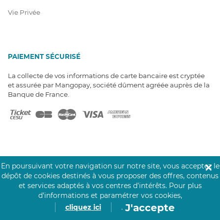
Vie Privée
PAIEMENT SÉCURISÉ
La collecte de vos informations de carte bancaire est cryptée
et assurée par Mangopay, société dûment agréée auprès de la
Banque de France.
En poursuivant votre navigation sur notre site, vous acceptez le
✕
NOS PARTENAIRES
dépôt de cookies destinés à vous proposer des offres, contenus
Click&Care est soutenu par les Groupes
et services adaptés à vos centres d’intérêts.
Pour plus
Caisse des Dépôts et MAIF.
d’informations et paramétrer vos cookies,
J'accepte
cliquez ici
.