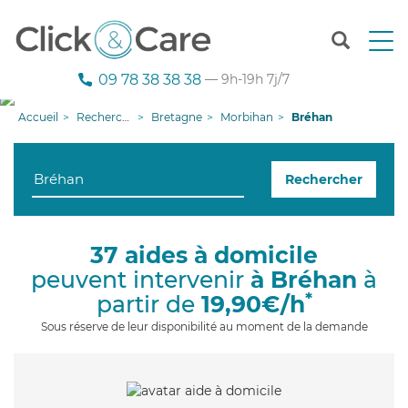
T
o
g
09 78 38 38 38
— 9h-19h 7j/7
g
l
Accueil
Recherche aide à domicile
Bretagne
Morbihan
Bréhan
e
n
a
Rechercher
v
i
g
a
37 aides à domicile
t
peuvent intervenir
à Bréhan
à
i
o
*
partir de
19,90€/h
n
Sous réserve de leur disponibilité au moment de la demande