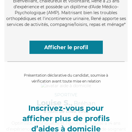
Bienveillant
, chaleureux et volontaire, René a 23 ans
d'expérience et possède un diplôme d'Aide Médico-
Psychologique (AMP). Maitrisant bien les troubles
orthopédiques et l'incontinence urinaire, René apporte ses
services de activités, compagnie/loisirs, repas et ménage*
Afficher le profil
Présentation déclarative du candidat, soumise à
vérification avant toute mise en relation
SPORTIVE
Louise S.,
Bréhan
Inscrivez-vous pour
à 5km de chez Vous
afficher plus de profils
Optimiste
, infatiguable et rigoureuse, Louise a 14 ans
d’aides à domicile
d'expérience et possède un diplôme d'Etat d'aide-soignant