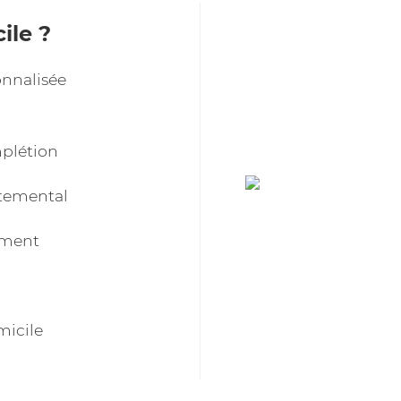
ile ?
onnalisée
plétion
rtemental
tement
micile