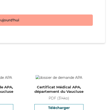
aujourd'hui
de APA,
Certificat Médical APA,
aucluse
département du Vaucluse
PDF
(
314
ko)
Télécharger