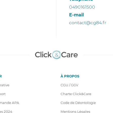
0490161500
E-mail
contact@cg84.fr
R
À PROPOS
rative
CGU / GGV
port
Charte Click&Care
emande APA
Code de Déontologie
es 2024
Mentions Légales