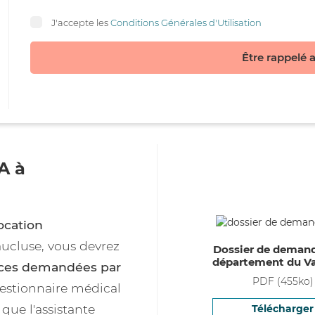
J'accepte les
Conditions Générales d'Utilisation
Être rappelé 
A à
ocation
ucluse, vous devrez
Dossier de deman
département du V
èces demandées par
PDF
(
455
ko)
uestionnaire médical
que l'assistante
Télécharger