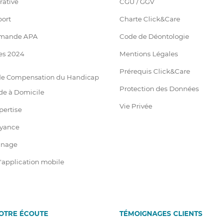
rative
CGU / GGV
port
Charte Click&Care
emande APA
Code de Déontologie
es 2024
Mentions Légales
Prérequis Click&Care
 de Compensation du Handicap
Protection des Données
de à Domicile
Vie Privée
pertise
oyance
ainage
 l'application mobile
VOTRE ÉCOUTE
T
É
MOIGNAGES CLIENTS