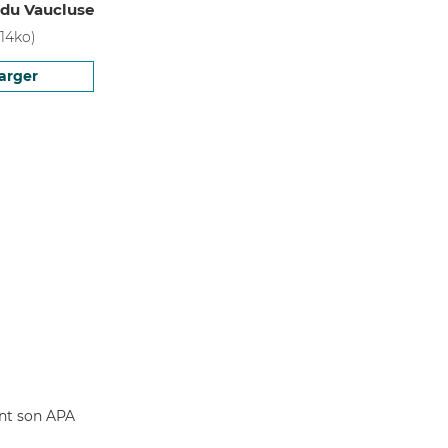
du Vaucluse
14
ko)
arger