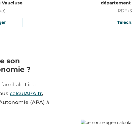
 Vaucluse
département 
ko)
PDF
(
3
ger
Téléch
e son
onomie ?
familiale Lina
tous
calculAPA.fr
,
d’Autonomie (APA)
à