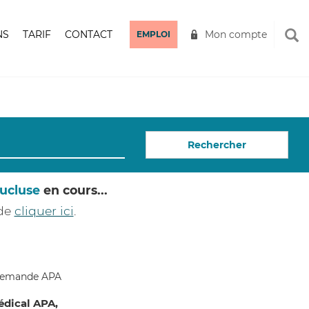
NS
TARIF
CONTACT
Mon compte
EMPLOI
Rechercher
ucluse
en cours...
 de
cliquer ici
.
édical APA,