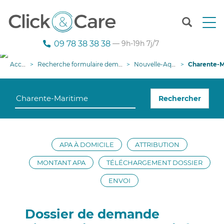
T
o
g
09 78 38 38 38
— 9h-19h 7j/7
g
l
Accueil
Recherche formulaire demande APA
Nouvelle-Aquitaine
Charente-Mariti
e
n
a
Rechercher
v
i
g
a
t
APA À DOMICILE
ATTRIBUTION
i
o
MONTANT APA
TÉLÉCHARGEMENT DOSSIER
n
ENVOI
Dossier de demande