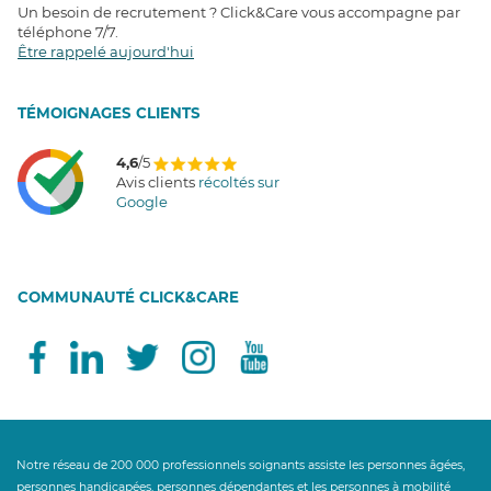
Un besoin de recrutement ? Click&Care vous accompagne par
téléphone 7/7
.
Être rappelé aujourd'hui
T
É
MOIGNAGES CLIENTS
4,6
/5
Avis clients
récoltés sur
Google
COMMUNAUTÉ CLICK&CARE
Notre réseau de 200 000 professionnels soignants assiste les personnes âgées,
personnes handicapées, personnes dépendantes et les personnes à mobilité