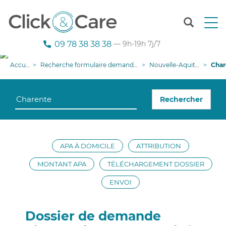
T
o
g
09 78 38 38 38
— 9h-19h 7j/7
g
l
Accueil
Recherche formulaire demande APA
Nouvelle-Aquitaine
Charen
e
n
a
Rechercher
v
i
g
a
t
APA À DOMICILE
ATTRIBUTION
i
o
MONTANT APA
TÉLÉCHARGEMENT DOSSIER
n
ENVOI
Dossier de demande