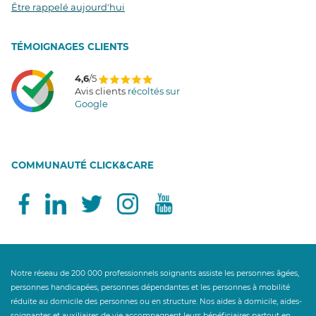
Être rappelé aujourd'hui
T
É
MOIGNAGES CLIENTS
4,6
/5
Avis clients
récoltés sur
Google
COMMUNAUTÉ CLICK&CARE
Notre réseau de 200 000 professionnels soignants assiste les personnes âgées,
personnes handicapées, personnes dépendantes et les personnes à mobilité
réduite au domicile des personnes ou en structure. Nos aides à domicile, aides-
soignantes et auxiliaires de vie accompagnent leurs bénéficiaires partout en