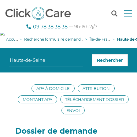
T
o
g
09 78 38 38 38
— 9h-19h 7j/7
g
l
Accueil
Recherche formulaire demande APA
Île-de-France
Hauts-de-Sei
e
n
a
Rechercher
v
i
g
a
t
APA À DOMICILE
ATTRIBUTION
i
o
MONTANT APA
TÉLÉCHARGEMENT DOSSIER
n
ENVOI
Dossier de demande