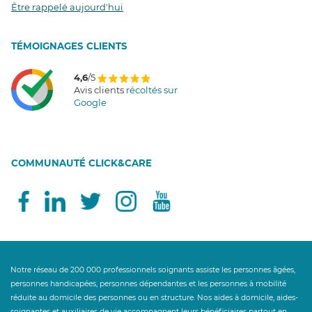
Être rappelé aujourd'hui
T
É
MOIGNAGES CLIENTS
4,6
/5
Avis clients
récoltés sur
Google
COMMUNAUTÉ CLICK&CARE
Notre réseau de 200 000 professionnels soignants assiste les personnes âgées,
personnes handicapées, personnes dépendantes et les personnes à mobilité
réduite au domicile des personnes ou en structure. Nos aides à domicile, aides-
soignantes et auxiliaires de vie accompagnent leurs bénéficiaires partout en