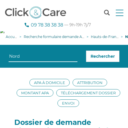
T
o
g
09 78 38 38 38
— 9h-19h 7j/7
g
l
Accueil
Recherche formulaire demande APA
Hauts-de-France
No
e
n
a
Rechercher
v
i
g
a
t
APA À DOMICILE
ATTRIBUTION
i
o
MONTANT APA
TÉLÉCHARGEMENT DOSSIER
n
ENVOI
Dossier de demande