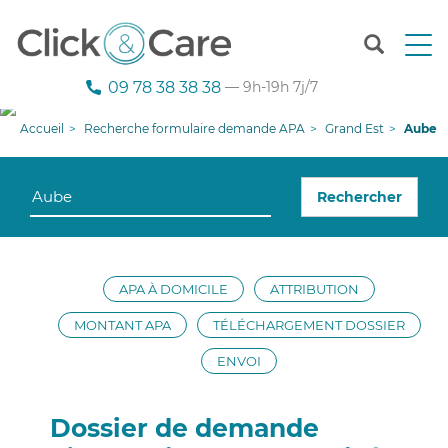
T
o
g
09 78 38 38 38
— 9h-19h 7j/7
g
l
Accueil
Recherche formulaire demande APA
Grand Est
Aube
e
n
a
Rechercher
v
i
g
a
t
APA À DOMICILE
ATTRIBUTION
i
o
MONTANT APA
TÉLÉCHARGEMENT DOSSIER
n
ENVOI
Dossier de demande