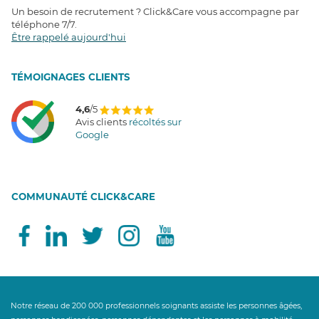
Un besoin de recrutement ? Click&Care vous accompagne par
téléphone 7/7
.
Être rappelé aujourd'hui
T
É
MOIGNAGES CLIENTS
4,6
/5
Avis clients
récoltés sur
Google
COMMUNAUTÉ CLICK&CARE
Notre réseau de 200 000 professionnels soignants assiste les personnes âgées,