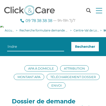
T
o
g
09 78 38 38 38
— 9h-19h 7j/7
g
l
Accueil
Recherche formulaire demande APA
Centre-Val de Loire
In
e
n
a
Rechercher
v
i
g
a
t
APA À DOMICILE
ATTRIBUTION
i
o
MONTANT APA
TÉLÉCHARGEMENT DOSSIER
n
ENVOI
Dossier de demande