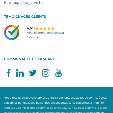
Être rappelé aujourd'hui
T
É
MOIGNAGES CLIENTS
4,6
/5
Avis clients
récoltés sur
Google
COMMUNAUTÉ CLICK&CARE
Notre réseau de 200 000 professionnels soignants assiste les personnes âgées,
personnes handicapées, personnes dépendantes et les personnes à mobilité
réduite au domicile des personnes ou en structure. Nos aides à domicile, aides-
soignantes et auxiliaires de vie accompagnent leurs bénéficiaires partout en