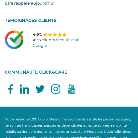
Être rappelé aujourd'hui
T
É
MOIGNAGES CLIENTS
4,6
/5
Avis clients
récoltés sur
Google
COMMUNAUTÉ CLICK&CARE
Notre réseau de 200 000 professionnels soignants assiste les personnes âgées,
personnes handicapées, personnes dépendantes et les personnes à mobilité
réduite au domicile des personnes ou en structure. Nos aides à domicile, aides-
soignantes et auxiliaires de vie accompagnent leurs bénéficiaires partout en