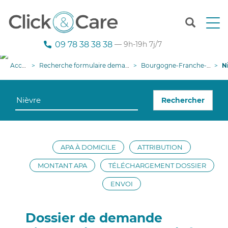
T
o
g
09 78 38 38 38
— 9h-19h 7j/7
g
l
Accueil
Recherche formulaire demande APA
Bourgogne-Franche-Comté
Nièv
e
n
a
Rechercher
v
i
g
a
t
APA À DOMICILE
ATTRIBUTION
i
o
MONTANT APA
TÉLÉCHARGEMENT DOSSIER
n
ENVOI
Dossier de demande