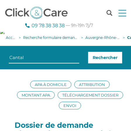
T
o
g
09 78 38 38 38
— 9h-19h 7j/7
g
l
Accueil
Recherche formulaire demande APA
Auvergne-Rhône-Alpes
Cant
e
n
a
Rechercher
v
i
g
a
t
APA À DOMICILE
ATTRIBUTION
i
o
MONTANT APA
TÉLÉCHARGEMENT DOSSIER
n
ENVOI
Dossier de demande