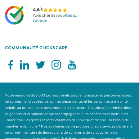
4,6
/5
Avis clients
récoltés sur
Google
COMMUNAUTÉ CLICK&CARE
Notre réseau de 200 000 professionnels soignants assiste les personnes âgées,
personnes handicapées, personnes dépendantes et les personnes à mobilité
réduite au domicile des personnes ou en structure. Nos aides à domicile, aides-
soignantes et auxiliaires de vie accompagnent leurs bénéficiaires partout en
France pour les gestes et actes essentiels de la vie quotidienne. Un besoin de
maintien à domicile ? Nos auxiliaires de vie proposent leurs services d'aide à la
personne : maintien du lien social, aide au lever, aide au coucher, aide
ménagère, aide à la toilette, aide à l'habillage, préparation des repas, aide à la