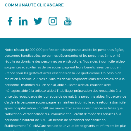
COMMUNAUTÉ CLICK&CARE
Notre réseau de 200 000 professionnels soignants assiste les personnes âgées,
personnes handicapées, personnes dépendantes et les personnes à mobilité
réduite au domicile des personnes ou en structure. Nos aides à domicile, aides-
soignantes et auxiliaires de vie accompagnent leurs bénéficiaires partout en
France pour les gestes et actes essentiels de la vie quotidienne. Un besoin de
maintien à domicile ? Nos auxiliaires de vie proposent leurs services d'aide à la
personne : maintien du lien social, aide au lever, aide au coucher, aide
ménagère, aide à la toilette, aide à l'habillage, préparation des repas, aide à la
prise des repas, garde de jour et garde de nuit à la personne aidée. Notre service
d'aide à la personne accompagne le maintien à domicile et le retour à domicile
après hospitalisation. Click&Care ouvre droit à des aides financières telles que
l'Allocation Personnalisée d'Autonomie et au crédit d'impôt des services à la
personne à hauteur de 50%. Un besoin de personnel hospitalier en
établissement ? Click&Care recrute pour vous les soignants et infirmiers les plus