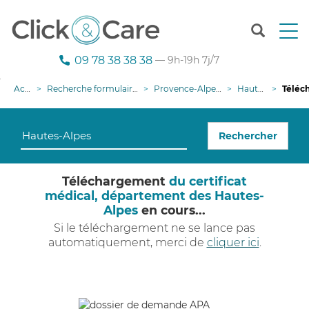
T
o
g
09 78 38 38 38
— 9h-19h 7j/7
g
l
Accueil
Recherche formulaire demande APA
Provence-Alpes-Côte d'Azur
Hautes-Alpes
Téléchargem
e
n
a
Rechercher
v
i
g
Téléchargement
du certificat
a
médical, département des Hautes-
t
Alpes
en cours...
i
o
Si le téléchargement ne se lance pas
n
automatiquement, merci de
cliquer ici
.