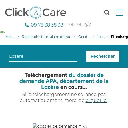
T
o
g
09 78 38 38 38
— 9h-19h 7j/7
g
l
Accueil
Recherche formulaire demande APA
Occitanie
Lozère
Téléchargeme
e
n
a
Rechercher
v
i
g
Téléchargement
du dossier de
a
demande APA, département de la
t
Lozère
en cours...
i
o
Si le téléchargement ne se lance pas
n
automatiquement, merci de
cliquer ici
.