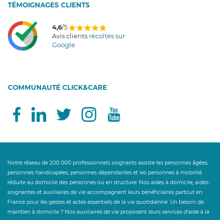
T
É
MOIGNAGES CLIENTS
4,6
/5
Avis clients
récoltés sur
Google
COMMUNAUTÉ CLICK&CARE
Notre réseau de 200 000 professionnels soignants assiste les personnes âgées,
personnes handicapées, personnes dépendantes et les personnes à mobilité
réduite au domicile des personnes ou en structure. Nos aides à domicile, aides-
soignantes et auxiliaires de vie accompagnent leurs bénéficiaires partout en
France pour les gestes et actes essentiels de la vie quotidienne. Un besoin de
maintien à domicile ? Nos auxiliaires de vie proposent leurs services d'aide à la