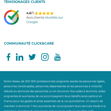
T
É
MOIGNAGES CLIENTS
4,6
/5
Avis clients
récoltés sur
Google
COMMUNAUTÉ CLICK&CARE
Notre réseau de 200 000 professionnels soignants assiste les personnes âgées,
personnes handicapées, personnes dépendantes et les personnes à mobilité
réduite au domicile des personnes ou en structure. Nos aides à domicile, aides-
soignantes et auxiliaires de vie accompagnent leurs bénéficiaires partout en
France pour les gestes et actes essentiels de la vie quotidienne. Un besoin de
maintien à domicile ? Nos auxiliaires de vie proposent leurs services d'aide à la