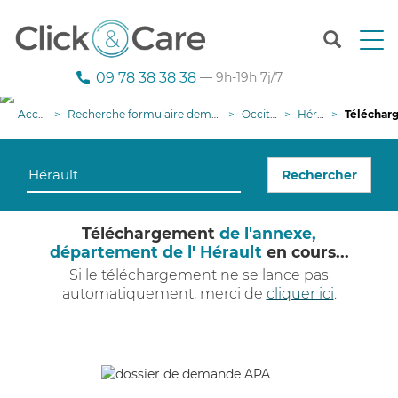
T
o
g
09 78 38 38 38
— 9h-19h 7j/7
g
l
Accueil
Recherche formulaire demande APA
Occitanie
Hérault
Téléchargeme
e
n
a
Rechercher
v
i
g
Téléchargement
de l'annexe,
a
département de l' Hérault
en cours...
t
i
Si le téléchargement ne se lance pas
o
automatiquement, merci de
cliquer ici
.
n