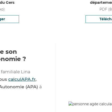
du Gers
départemen
ko)
PDF
(
8
ger
Téléch
e son
onomie ?
familiale Lina
tous
calculAPA.fr
,
d’Autonomie (APA)
à