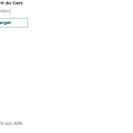
t du Gers
46
ko)
arger