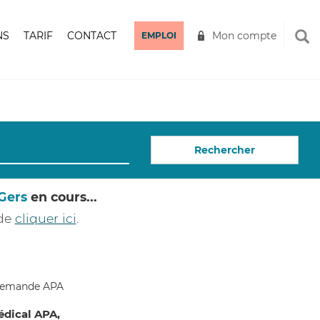
NS
TARIF
CONTACT
Mon compte
EMPLOI
Rechercher
Gers
en cours...
 de
cliquer ici
.
édical APA,