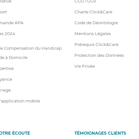
rative
CGU / GGV
port
Charte Click&Care
emande APA
Code de Déontologie
es 2024
Mentions Légales
Prérequis Click&Care
 de Compensation du Handicap
Protection des Données
de à Domicile
Vie Privée
pertise
oyance
ainage
 l'application mobile
VOTRE ÉCOUTE
T
É
MOIGNAGES CLIENTS