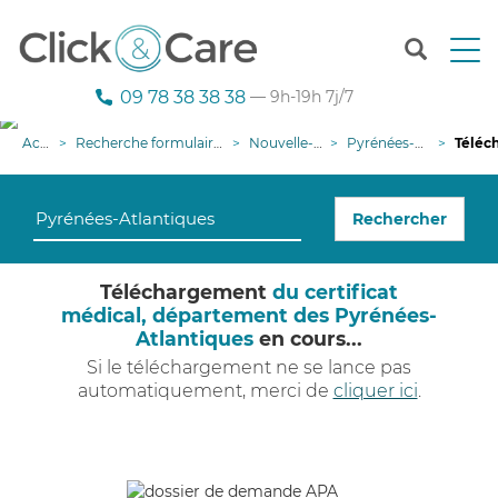
T
o
g
09 78 38 38 38
— 9h-19h 7j/7
g
l
Accueil
Recherche formulaire demande APA
Nouvelle-Aquitaine
Pyrénées-Atlantiques
Téléchargem
e
n
a
Rechercher
v
i
g
Téléchargement
du certificat
a
médical, département des Pyrénées-
t
Atlantiques
en cours...
i
o
Si le téléchargement ne se lance pas
n
automatiquement, merci de
cliquer ici
.