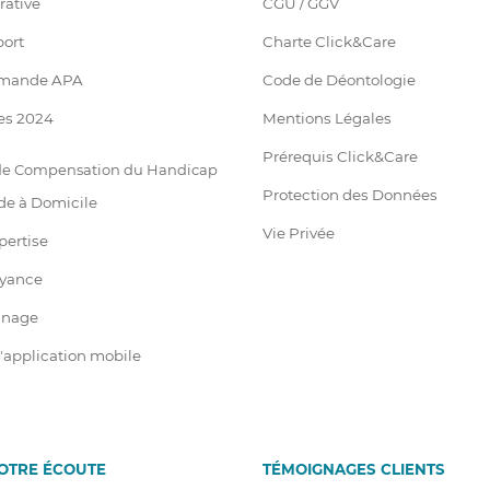
rative
CGU / GGV
port
Charte Click&Care
emande APA
Code de Déontologie
es 2024
Mentions Légales
Prérequis Click&Care
 de Compensation du Handicap
Protection des Données
de à Domicile
Vie Privée
pertise
oyance
ainage
 l'application mobile
VOTRE ÉCOUTE
T
É
MOIGNAGES CLIENTS