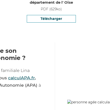
département de l' Oise
PDF
(
629
ko)
Télécharger
e son
onomie ?
familiale Lina
tous
calculAPA.fr
,
d’Autonomie (APA)
à