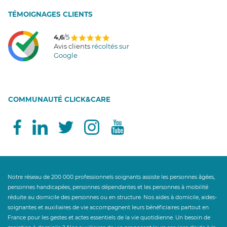
T
É
MOIGNAGES CLIENTS
4,6
/5
Avis clients
récoltés sur
Google
COMMUNAUTÉ CLICK&CARE
Notre réseau de 200 000 professionnels soignants assiste les personnes âgées,
personnes handicapées, personnes dépendantes et les personnes à mobilité
réduite au domicile des personnes ou en structure. Nos aides à domicile, aides-
soignantes et auxiliaires de vie accompagnent leurs bénéficiaires partout en
France pour les gestes et actes essentiels de la vie quotidienne. Un besoin de