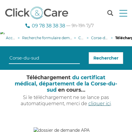
T
o
g
09 78 38 38 38
— 9h-19h 7j/7
g
l
Accueil
Recherche formulaire demande APA
Corse
Corse-du-sud
Téléchargemen
e
n
a
Rechercher
v
i
g
Téléchargement
du certificat
a
médical, département de la Corse-du-
t
sud
en cours...
i
o
Si le téléchargement ne se lance pas
n
automatiquement, merci de
cliquer ici
.