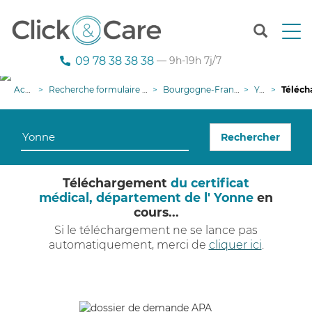
T
o
g
09 78 38 38 38
— 9h-19h 7j/7
g
l
Accueil
Recherche formulaire demande APA
Bourgogne-Franche-Comté
Yonne
Téléchargem
e
n
a
Rechercher
v
i
g
Téléchargement
du certificat
a
médical, département de l' Yonne
en
t
cours...
i
o
Si le téléchargement ne se lance pas
n
automatiquement, merci de
cliquer ici
.