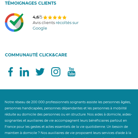
T
É
MOIGNAGES CLIENTS
4,6
/5
Avis clients
récoltés sur
Google
COMMUNAUTÉ CLICK&CARE
Notre réseau de 200 000 professionnels soignants assiste les personnes âgées,
personnes handicapées, personnes dépendantes et les personnes à mobilité
réduite au domicile des personnes ou en structure. Nos aides à domicile, aides-
soignantes et auxiliaires de vie accompagnent leurs bénéficiaires partout en
France pour les gestes et actes essentiels de la vie quotidienne. Un besoin de
maintien à domicile ? Nos auxiliaires de vie proposent leurs services d'aide à la