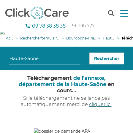
T
o
g
09 78 38 38 38
— 9h-19h 7j/7
g
l
Accueil
Recherche formulaire demande APA
Bourgogne-Franche-Comté
Haute-Saône
Téléchargem
e
n
a
Rechercher
v
i
g
Téléchargement
de l'annexe,
a
département de la Haute-Saône
en
t
cours...
i
o
Si le téléchargement ne se lance pas
n
automatiquement, merci de
cliquer ici
.