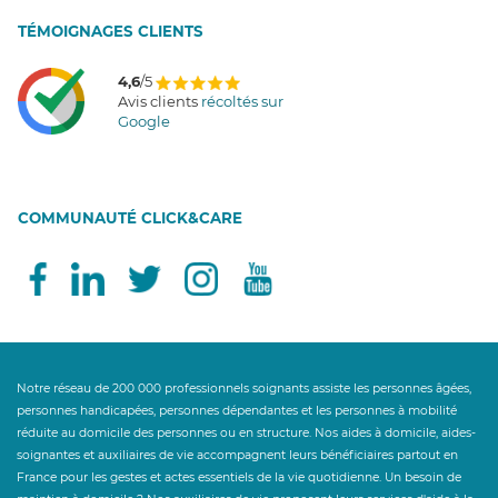
T
É
MOIGNAGES CLIENTS
4,6
/5
Avis clients
récoltés sur
Google
COMMUNAUTÉ CLICK&CARE
Notre réseau de 200 000 professionnels soignants assiste les personnes âgées,
personnes handicapées, personnes dépendantes et les personnes à mobilité
réduite au domicile des personnes ou en structure. Nos aides à domicile, aides-
soignantes et auxiliaires de vie accompagnent leurs bénéficiaires partout en
France pour les gestes et actes essentiels de la vie quotidienne. Un besoin de