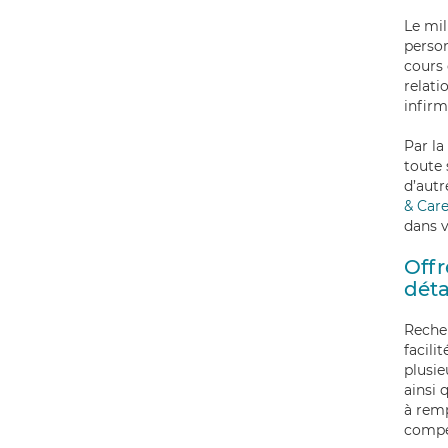
Le mil
person
cours 
relati
infirm
Par la
toute 
d’aut
& Car
dans v
Offr
déta
Recher
facili
plusie
ainsi 
à remp
compé