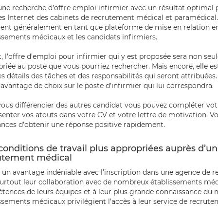
une recherche d’offre emploi infirmier avec un résultat optimal p
tes Internet des cabinets de recrutement médical et paramédical. E
ient généralement en tant que plateforme de mise en relation en
ssements médicaux et les candidats infirmiers.
t, l’offre d’emploi pour infirmier qui y est proposée sera non se
riée au poste que vous pourriez rechercher. Mais encore, elle e
es détails des tâches et des responsabilités qui seront attribuées
davantage de choix sur le poste d’infirmier qui lui correspondra.
ous différencier des autres candidat vous pouvez compléter vot
senter vos atouts dans votre CV et votre lettre de motivation. Vo
nces d’obtenir une réponse positive rapidement.
conditions de travail plus appropriées auprès d’u
utement médical
 a un avantage indéniable avec l’inscription dans une agence de 
surtout leur collaboration avec de nombreux établissements méd
ences de leurs équipes et à leur plus grande connaissance du m
ssements médicaux privilégient l’accès à leur service de recrute