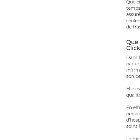
Que ce
temps 
assuré
seulem
de tra
Que 
Clic
Dans l
par u
infirm
son p
Elle e
qualit
En eff
person
d'hosp
soins 
La mis