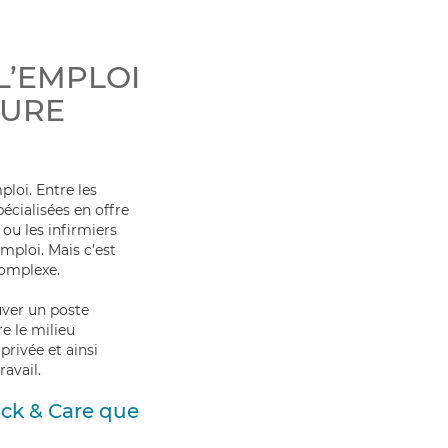
L’EMPLOI
EURE
ploi. Entre les
écialisées en offre
ou les infirmiers
mploi. Mais c’est
complexe.
ouver un poste
e le milieu
privée et ainsi
ravail.
ick & Care que