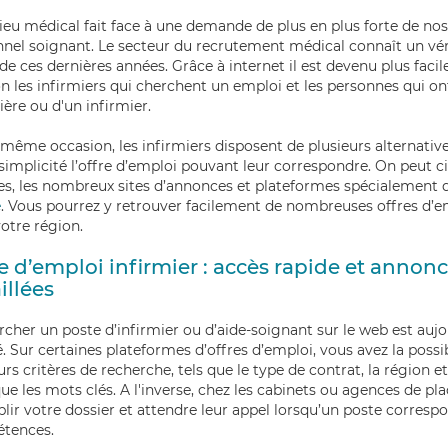
ieu médical fait face à une demande de plus en plus forte de nos
nel soignant. Le secteur du recrutement médical connaît un vér
de ces dernières années. Grâce à internet il est devenu plus faci
on les infirmiers qui cherchent un emploi et les personnes qui on
ière ou d'un infirmier.
 même occasion, les infirmiers disposent de plusieurs alternativ
simplicité l’offre d’emploi pouvant leur correspondre. On peut ci
res, les nombreux sites d’annonces et plateformes spécialemen
e
. Vous pourrez y retrouver facilement de nombreuses offres d’e
otre région.
e d’emploi infirmier : accès rapide et annon
illées
cher un poste d’infirmier ou d’aide-soignant sur le web est auj
té. Sur certaines plateformes d’offres d’emploi, vous avez la possi
urs critères de recherche, tels que le type de contrat, la région 
que les mots clés. A l'inverse, chez les cabinets ou agences de p
lir votre dossier et attendre leur appel lorsqu’un poste corresp
tences.