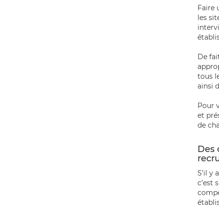
Faire 
les si
interv
établi
De fai
approp
tous l
ainsi 
Pour v
et pré
de cha
Des 
recr
S’il y
c’est 
compét
établi