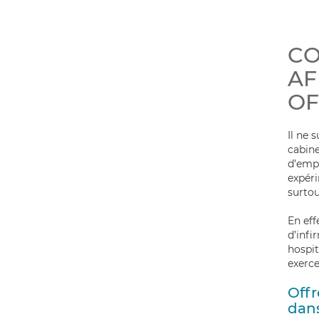
CO
AF
OF
Il ne 
cabine
d’empl
expéri
surtou
En eff
d’infi
hospit
exerce
Offr
dans