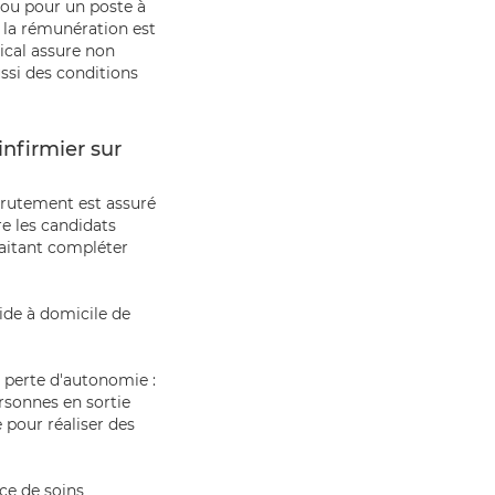
 ou pour un poste à
 la rémunération est
ical assure non
ssi des conditions
nfirmier sur
ecrutement est assuré
re les candidats
haitant compléter
aide à domicile de
e perte d'autonomie :
rsonnes en sortie
 pour réaliser des
ce de soins