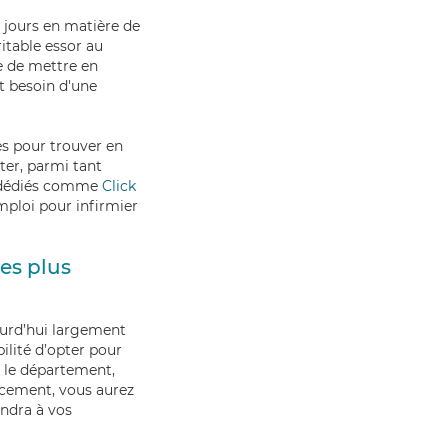
 jours en matière de
itable essor au
le de mettre en
t besoin d'une
es pour trouver en
ter, parmi tant
t dédiés comme
Click
mploi pour infirmier
ces plus
ourd’hui largement
bilité d’opter pour
et le département,
lacement, vous aurez
ondra à vos