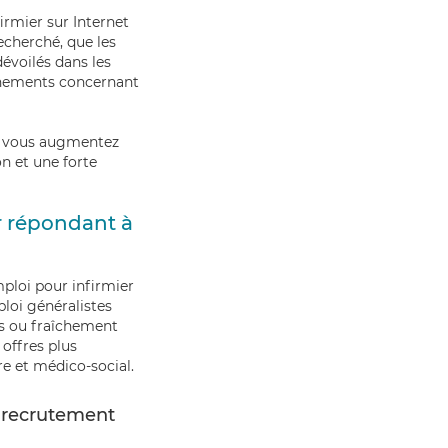
irmier sur Internet
recherché, que les
dévoilés dans les
ignements concernant
vous augmentez
n et une forte
er répondant à
mploi pour infirmier
ploi généralistes
és ou fraîchement
offres plus
re et médico-social.
e recrutement