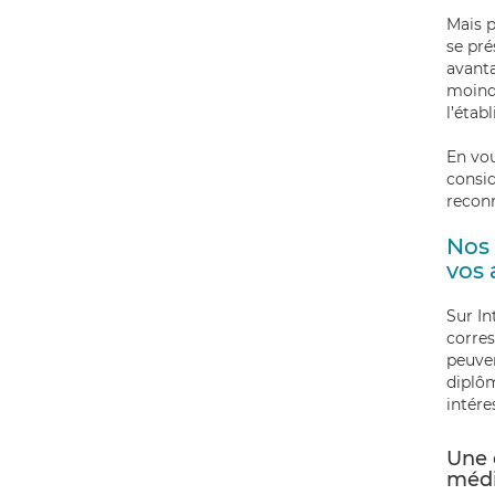
Mais p
se pré
avanta
moindr
l’étab
En vo
consid
recon
Nos 
vos 
Sur In
corres
peuven
diplôm
intére
Une 
médi