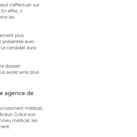
eut s’effectuer sur
n effet, il
tre les
ulement plus
st présentée avec
. Le candidat aura
re dossier
us aurez ainsi plus
ne agence de
recrutement médical,
icaux. Grâce aux
ilieu médical, les
ment.