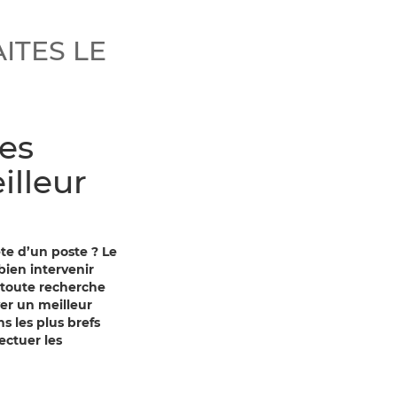
AITES LE
des
illeur
te d’un poste ? Le
bien intervenir
 toute recherche
ver un meilleur
s les plus brefs
ectuer les