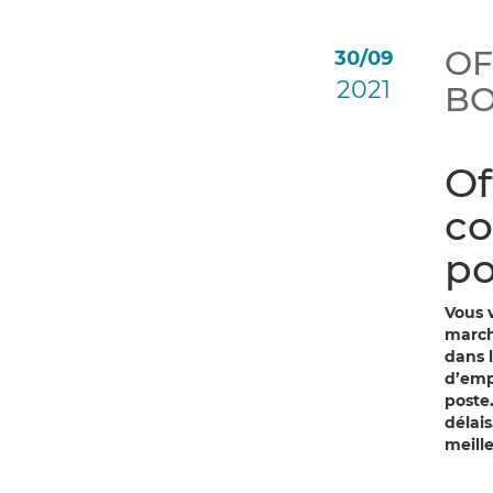
OF
30/09
2021
BO
Of
co
po
Vous 
marché
dans 
d’emp
poste.
délai
meill