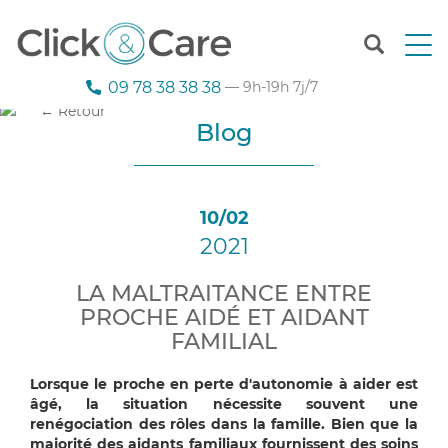
T
o
g
09 78 38 38 38
— 9h-19h 7j/7
g
← Retour
l
Blog
e
n
a
v
10/02
i
2021
g
a
t
LA MALTRAITANCE ENTRE
i
PROCHE AIDÉ ET AIDANT
o
FAMILIAL
n
Lorsque le proche en perte d'autonomie à aider est
âgé, la situation nécessite souvent une
renégociation des rôles dans la famille. Bien que la
majorité des aidants familiaux fournissent des soins