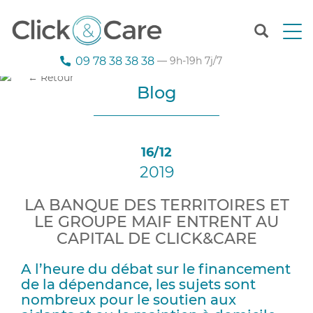
T
o
g
09 78 38 38 38
— 9h-19h 7j/7
g
← Retour
l
Blog
e
n
a
v
16/12
i
2019
g
a
t
LA BANQUE DES TERRITOIRES ET
i
LE GROUPE MAIF ENTRENT AU
o
CAPITAL DE CLICK&CARE
n
A l’heure du débat sur le financement
de la dépendance, les sujets sont
nombreux pour le soutien aux