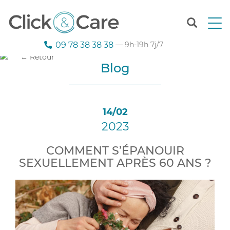
T
o
g
09 78 38 38 38
— 9h-19h 7j/7
g
← Retour
l
Blog
e
n
a
v
14/02
i
2023
g
a
t
COMMENT S’ÉPANOUIR
i
SEXUELLEMENT APRÈS 60 ANS ?
o
n