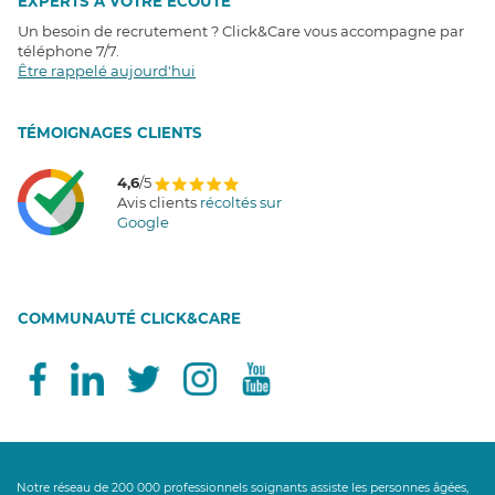
EXPERTS À VOTRE ÉCOUTE
Un besoin de recrutement ? Click&Care vous accompagne par
téléphone 7/7
.
Être rappelé aujourd'hui
T
É
MOIGNAGES CLIENTS
4,6
/5
Avis clients
récoltés sur
Google
COMMUNAUTÉ CLICK&CARE
Notre réseau de 200 000 professionnels soignants assiste les personnes âgées,