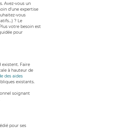
ns. Avez-vous un
in d’une expertise
ouhaitez-vous
ifs...) ? Le
Plus votre besoin est
 guidée pour
 existent. Faire
cale à hauteur de
e des aides
ubliques existants.
sonnel soignant
.
dédié pour ses