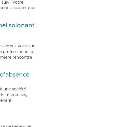
 suivi.
Votre
ment s’assurer que
nel soignant
enseignez-vous sur
e professionnelle,
remière rencontre
 d’absence
 à une société
ls référencés,
venant.
ra de bénéficier