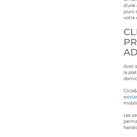
d’une 
jours 
votre 
CL
P
AD
Avec s
la pl
domici
Click
exista
mobili
Les se
perman
handi