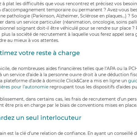
 à plat les difficultés que vous rencontrez et précisez vos besoi
n d’accompagnement temporaire ou permanent ? Avez-vous beso
ne pathologie (Parkinson, Alzheimer, Sclérose en plaques...) ? S
er dans un service particulier (réanimation, oncologie, soins palliat
sionnel soignant doit-il être véhiculé pour se rendre sur place ? 
, plus la société de recrutement à laquelle vous ferez appel sera
re au mieux à vos attentes.
timez votre reste à charge
cile, de nombreuses aides financières telles que l’APA ou la PCH
à un service d’aide à la personne
ouvre droit à une déduction fis
a plateforme d’aide à domicile
Click&Care
a mis en ligne un
guid
ières pour l’autonomie
regroupant
tous les dispositifs d’aides p
blissement, dans certains cas, les frais de recrutement d’un per
t être pris en charge par le biais de conventions mises en place
rdez un seul interlocuteur
in est la clé d’une relation de confiance. En ayant un conseillé 