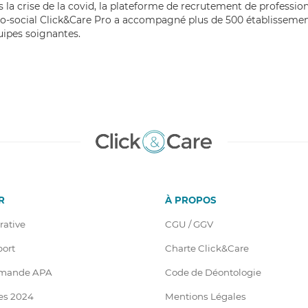
 la crise de la covid, la plateforme de recrutement de professio
o-social
Click&Care
Pro a accompagné plus de 500 établissement
uipes soignantes.
R
À PROPOS
rative
CGU / GGV
port
Charte Click&Care
emande APA
Code de Déontologie
es 2024
Mentions Légales