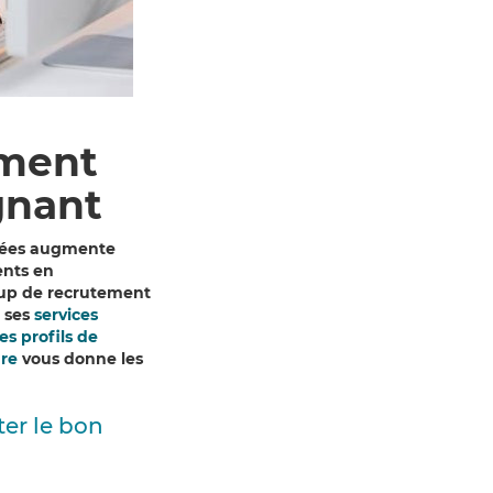
ement
gnant
âgées augmente
ents en
rtup de recrutement
 ses
services
es profils de
are
vous
donne les
ter le bon