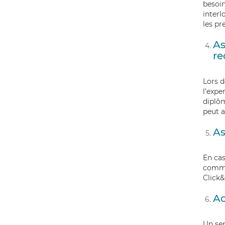
besoin
interl
les pr
As
re
Lors d
l’expe
diplôm
peut a
As
En cas
com
Click
Ac
Un ser