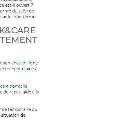
ce est-il ouvert 7
formé du suivi de
 sur le long terme.
CK&CARE
UTEMENT
t
son
chat en ligne
,
echerchent d’aide à
ide à domicile
se de repas, aide à la
omie temporaire ou
 situation de