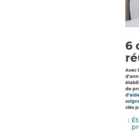
6 
ré
Avec 
d’ann
établ
de pr
d’aid
soign
clés 
Ét
pr