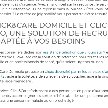
aide en cas d’urgence. Ayez ainsi un œil sur la réactivité : le servi
sur 7 ? Obtenez-vous une réponse dans la journée ? Êtes-vous in
dossier ? Le critère de joignabilité vous permettra d’être rassuré
ICK&CARE
DOMICILE ET
CLI
RO
, UNE SOLUTION DE RECR
APTÉE À VOS BESOINS
es conseillers dédiés, son
assistance téléphonique 7 jours sur 7
e
ateforme
Click&Care
est la solution de référence pour toutes les r
le et de professionnels de santé, qu’ils soient urgents ou non.
&Care
Domicile propose un
choix diversifié parmi les services d’a
nts
: aide à la toilette, aide au lever, aide au coucher, aide à la pri
té, aide-ménagère...
rvices
Click&Care
s’adressent à des personnes en perte d’auton
ente, accompagner les sorties d’hôpital, aider une personne en
cap, une personne malade ou un proche âgé.