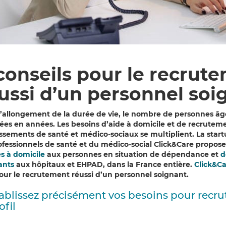
conseils pour le recrut
ussi d’un personnel soi
l’allongement de la durée de vie, le nombre de personnes 
ées en années. Les besoins d’aide à domicile et de recrutem
issements de santé et médico-sociaux se multiplient. La sta
ofessionnels de santé et du médico-social
Click&Care
propose
es à domicile
aux
personnes en situation de dépendance et
d
ants
aux
hôpitaux et EHPAD, dans la France entière.
Click&C
pour le recrutement réussi d’un personnel soignant.
ablissez précisément vos besoins p
our
recru
ofil