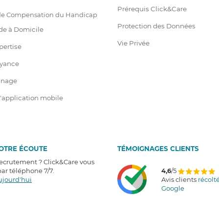
Prérequis Click&Care
 de Compensation du Handicap
Protection des Données
de à Domicile
Vie Privée
pertise
oyance
ainage
 l'application mobile
VOTRE ÉCOUTE
T
É
MOIGNAGES CLIENTS
recrutement ? Click&Care vous
r téléphone 7/7
.
4,6
/5
ujourd'hui
Avis clients
récolt
Google