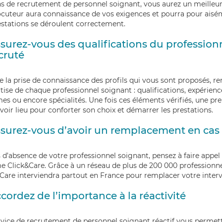
s de recrutement de personnel soignant, vous aurez un meilleur
ocuteur aura connaissance de vos exigences et pourra pour aisé
estations se déroulent correctement
.
surez-vous des qualifications du profession
cruté
e la prise de connaissance des profils qui vous sont proposés, r
rtise de chaque professionnel soignant : qualifications, expérienc
es ou encore spécialités. Une fois ces éléments vérifiés, une p
voir lieu pour conforter son choix et démarrer les prestations.
surez-vous d’avoir un remplacement en cas
 d’absence de votre professionnel soignant, pensez à faire appel
me
Click&Care
. Grâce à un réseau de plus de
200 000 professionne
&Care
interviendra partout en France pour
remplacer votre inter
cordez de l’importance à la réactivité
vice de recrutement de personnel soignant réactif vous permett