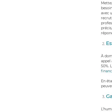
Mettez
besoi
avec u
recrut
profes
précis
répond
Es
À domi
appel 
50%. L
financ
En éta
peuven
Ga
L’huma