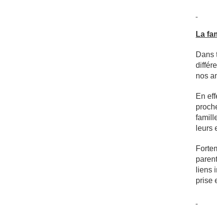
La fam
Dans t
différ
nos am
En eff
proche
famill
leurs 
Fortem
parent
liens 
prise