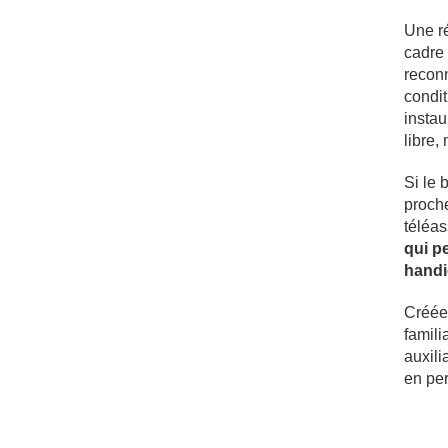
Une r
cadre 
reconn
condit
instau
libre,
Si le 
proch
téléa
qui p
hand
Créée
famili
auxili
en pe