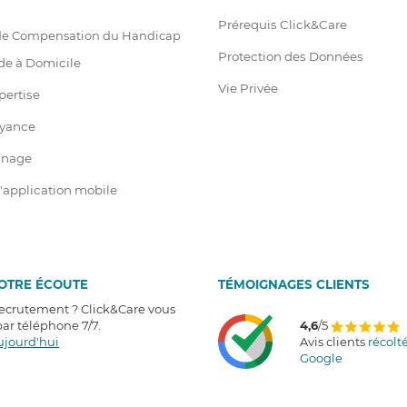
Prérequis Click&Care
 de Compensation du Handicap
Protection des Données
de à Domicile
Vie Privée
pertise
oyance
ainage
 l'application mobile
VOTRE ÉCOUTE
T
É
MOIGNAGES CLIENTS
recrutement ? Click&Care vous
r téléphone 7/7
.
4,6
/5
ujourd'hui
Avis clients
récolt
Google