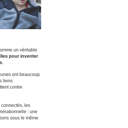
 comme un véritable
lles pour inventer
s.
 jeunes ont beaucoup
s liens
ttent contre
 connectés, les
nérationnelle : une
ations sous le même