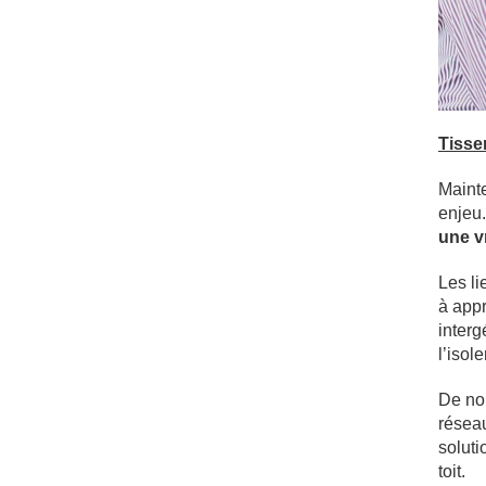
Tisse
Mainte
enjeu.
une v
Les li
à appr
interg
l’isol
De nom
réseau
soluti
toit.