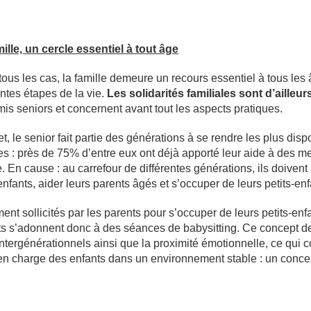
ille, un cercle essentiel à tout âge
ous les cas, la famille demeure un recours essentiel à tous les
entes étapes de la vie.
Les solidarités familiales sont d’ailleu
is seniors et concernent avant tout les aspects pratiques.
et, le senior fait partie des générations à se rendre les plus dis
s : près de 75% d’entre eux ont déjà apporté leur aide à des m
e. En cause : au carrefour de différentes générations, ils doivent 
enfants, aider leurs parents âgés et s’occuper de leurs petits-enf
ent sollicités par les parents pour s’occuper de leurs petits-enf
s s’adonnent donc à des séances de babysitting. Ce concept de
intergénérationnels ainsi que la proximité émotionnelle, ce qui co
 en charge des enfants dans un environnement stable : un conc