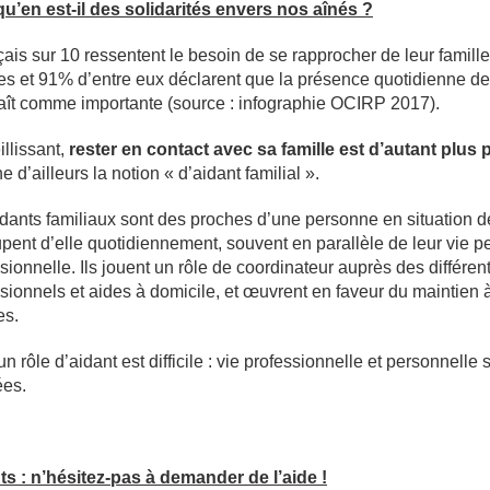
qu’en est-il des solidarités envers nos aînés ?
çais sur 10 ressentent le besoin de se rapprocher de leur famil
iles et 91% d’entre eux déclarent que la présence quotidienne de
aît comme importante (source : infographie OCIRP 2017).
illissant,
rester en contact avec sa famille est d’autant plus 
e d’ailleurs la notion « d’aidant familial ».
idants familiaux sont des proches d’une personne en situation
pent d’elle quotidiennement, souvent en parallèle de leur vie p
sionnelle. Ils jouent un rôle de coordinateur auprès des différen
sionnels et aides à domicile, et œuvrent en faveur du maintien 
es.
un rôle d’aidant est difficile : vie professionnelle et personnelle
ées.
ts : n’hésitez-pas à demander de l’aide !