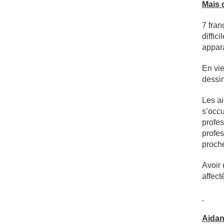
Mais 
7 fran
diffic
appar
En vie
dessin
Les a
s’occu
profes
profes
proch
Avoir 
affect
Aidan