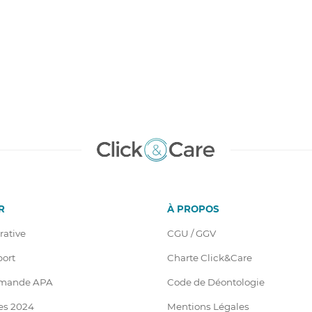
R
À PROPOS
rative
CGU / GGV
port
Charte Click&Care
emande APA
Code de Déontologie
es 2024
Mentions Légales