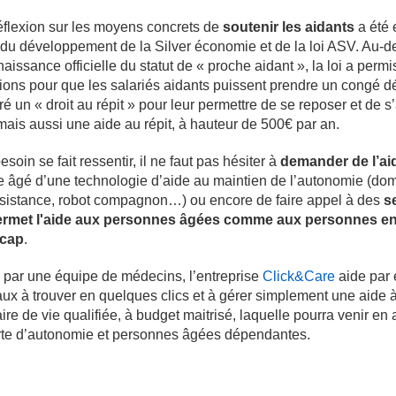
éflexion sur les moyens concrets de
soutenir les aidants
a été 
du développement de la Silver économie et de la loi ASV. Au-de
aissance officielle du statut de « proche aidant », la loi a permis 
ions pour que les salariés aidants puissent prendre un congé dé
ré un « droit au répit » pour leur permettre de se reposer et de 
 mais aussi une aide au répit, à hauteur de 500€ par an.
besoin se fait ressentir, il ne faut pas hésiter à
demander de l’ai
e âgé d’une technologie d’aide au maintien de l’autonomie (dom
ssistance, robot compagnon…) ou encore de faire appel à des
s
ermet l'aide aux personnes âgées comme aux personnes en 
icap
.
 par une équipe de médecins, l’entreprise
Click&Care
aide par 
aux à trouver en quelques clics et à gérer simplement une aide 
aire de vie qualifiée, à budget maitrisé, laquelle pourra venir e
rte d’autonomie et personnes âgées dépendantes.