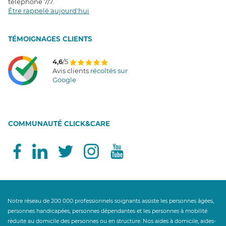
téléphone 7/7
.
Être rappelé aujourd'hui
T
É
MOIGNAGES CLIENTS
4,6
/5
Avis clients
récoltés sur
Google
COMMUNAUTÉ CLICK&CARE
Notre réseau de 200 000 professionnels soignants assiste les personnes âgées,
personnes handicapées, personnes dépendantes et les personnes à mobilité
réduite au domicile des personnes ou en structure. Nos aides à domicile, aides-