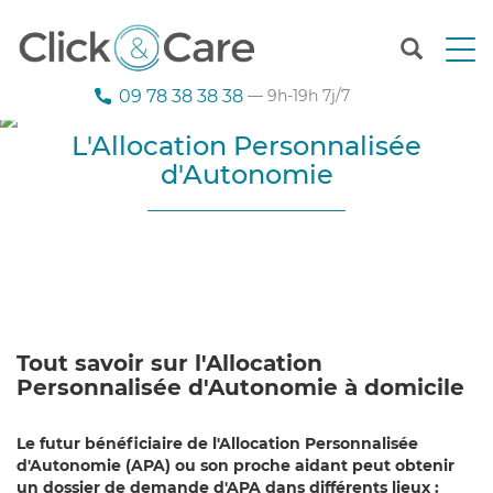
T
o
g
09 78 38 38 38
— 9h-19h 7j/7
g
l
L'Allocation Personnalisée
e
d'Autonomie
n
a
v
i
g
a
t
i
o
Tout savoir sur l'Allocation
n
Personnalisée d'Autonomie à domicile
Le futur bénéficiaire de l'Allocation Personnalisée
d'Autonomie (APA) ou son proche aidant peut obtenir
un dossier de demande d'APA dans différents lieux :